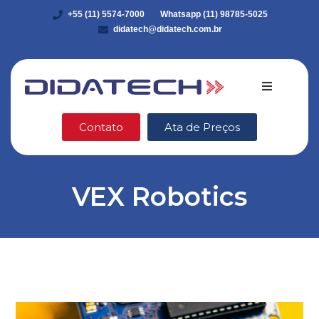
+55 (11) 5574-7000
Whatsapp (11) 98785-5025
didatech@didatech.com.br
Quem somo
Contato
Ata de Preços
Equipamento
VEX Robotics
DidaStore
VEX Robotic
Ética e Integ
Blog