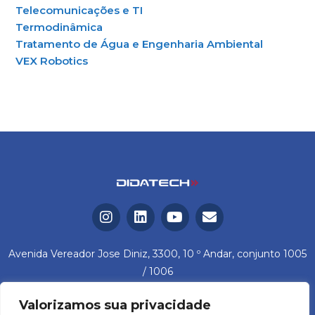
Telecomunicações e TI
Termodinâmica
Tratamento de Água e Engenharia Ambiental
VEX Robotics
Avenida Vereador Jose Diniz, 3300, 10 º Andar, conjunto 1005
/ 1006
Campo Belo – São Paulo / SP Cep: 04604-006
Valorizamos sua privacidade
Tel.: (11) 5574-7000 – (11) 98785-5025