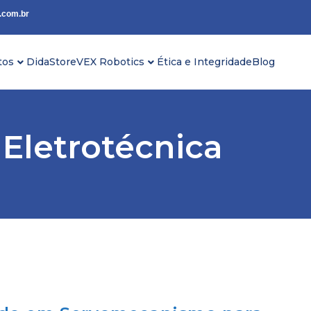
.com.br
tos
DidaStore
VEX Robotics
Ética e Integridade
Blog
Eletrotécnica