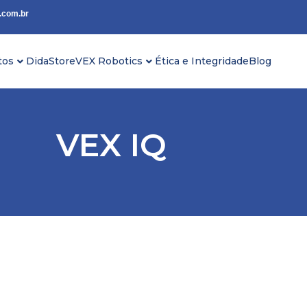
.com.br
tos
DidaStore
VEX Robotics
Ética e Integridade
Blog
VEX IQ