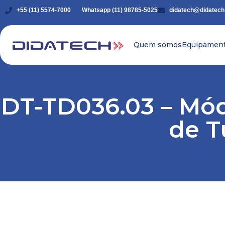
+55 (11) 5574-7000
Whatsapp (11) 98785-5025
didatech@didatech
Quem somos
Equipamen
DT-TD036.03 – Mód
de T