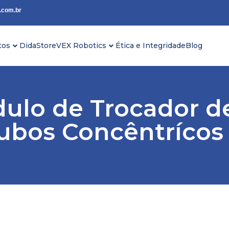
.com.br
tos
DidaStore
VEX Robotics
Ética e Integridade
Blog
ulo de Trocador de
ubos Concêntrícos