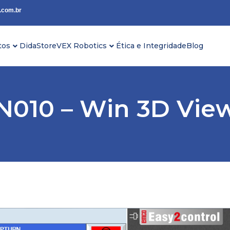
.com.br
tos
DidaStore
VEX Robotics
Ética e Integridade
Blog
010 – Win 3D Vie