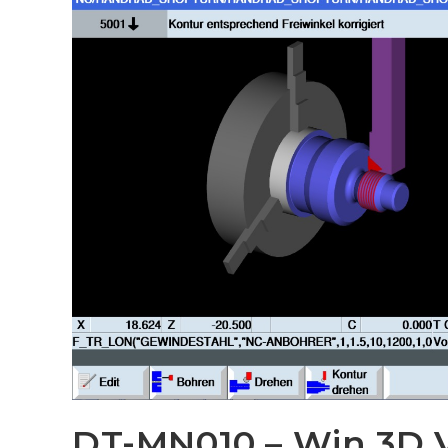
DT-MN010 – Win 3D 