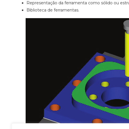
Representação da ferramenta como sólido ou estr
Biblioteca de ferramentas.