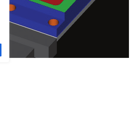
reador Jose Diniz, 3300, 10 º Andar, conjunto 1005 / 1006