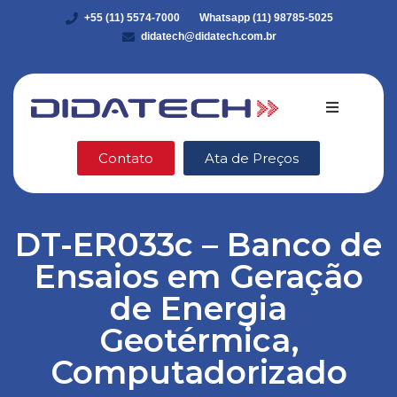
+55 (11) 5574-7000
Whatsapp (11) 98785-5025
didatech@didatech.com.br
Quem somo
Contato
Ata de Preços
Equipamento
DT-ER033c – Banco de
DidaStore
Ensaios em Geração
VEX Robotic
de Energia
Geotérmica,
Ética e Integ
Computadorizado
Blog