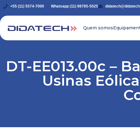
+55 (11) 5574-7000
Whatsapp (11) 98785-5025
didatech@didatech
Quem somos
Equipamen
DT-EE013.00c – Ba
Usinas Eólic
C