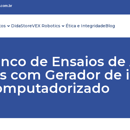
.com.br
tos
DidaStore
VEX Robotics
Ética e Integridade
Blog
nco de Ensaios de
as com Gerador de 
omputadorizado