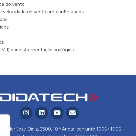
de do vento.
de velocidade do vento pré-configurados.
dos.
idos.
s.
 V, f) por instrumentação analógica.
reador Jose Diniz, 3300, 10 º Andar, conjunto 1005 / 1006