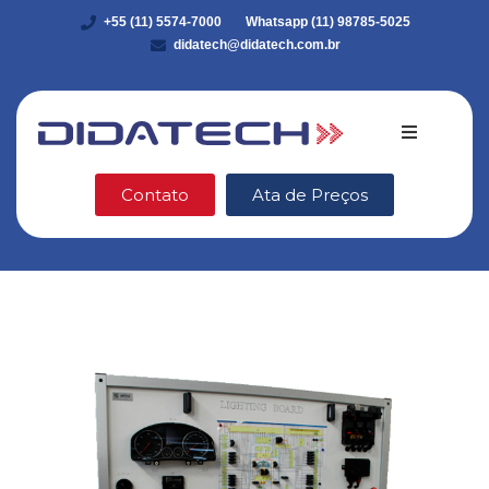
+55 (11) 5574-7000
Whatsapp (11) 98785-5025
didatech@didatech.com.br
Quem somo
Contato
Ata de Preços
Equipamento
DidaStore
VEX Robotic
Ética e Integ
Blog