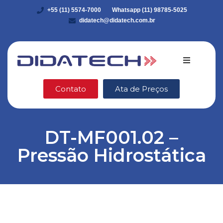
+55 (11) 5574-7000
Whatsapp (11) 98785-5025
didatech@didatech.com.br
Quem somo
Contato
Ata de Preços
Equipamento
DT-MF001.02 –
DidaStore
Pressão Hidrostática
VEX Robotic
Ética e Integ
Blog