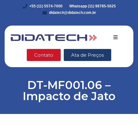
+55 (11) 5574-7000
Whatsapp (11) 98785-5025
didatech@didatech.com.br
Quem somo
Contato
Ata de Preços
Equipamento
DT-MF001.06 –
DidaStore
Impacto de Jato
VEX Robotic
Ética e Integ
Blog