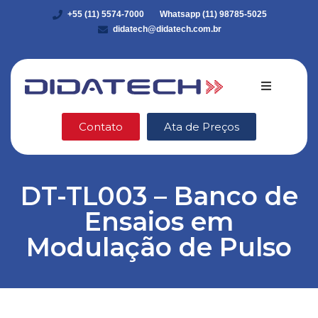
+55 (11) 5574-7000
Whatsapp (11) 98785-5025
didatech@didatech.com.br
Quem somo
Contato
Ata de Preços
Equipamento
DT-TL003 – Banco de
DidaStore
Ensaios em
VEX Robotic
Modulação de Pulso
Ética e Integ
Blog