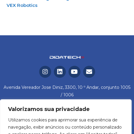
VEX Robotics
Avenida Vereador Jose Diniz, 3300, 10 º Andar, conjunto 1005
/ 1006
Campo Belo – São Paulo / SP Cep: 04604-006
Valorizamos sua privacidade
Tel.: (11) 5574-7000 – (11) 98785-5025
Utilizamos cookies para aprimorar sua experiência de
navegação, exibir anúncios ou conteúdo personalizado
Didatech Comercio e Automação de Sistemas Educacionais Ltda