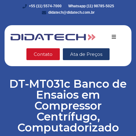
+55 (11) 5574-7000
Whatsapp (11) 98785-5025
didatech@didatech.com.br
Quem somo
Contato
Ata de Preços
Equipamento
DT-MT031c Banco de
DidaStore
Ensaios em
VEX Robotic
Compressor
Centrífugo,
Ética e Integ
Computadorizado
Blog