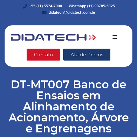
+55 (11) 5574-7000
Whatsapp (11) 98785-5025
didatech@didatech.com.br
Quem somo
Contato
Ata de Preços
Equipamento
DT-MT007 Banco de
DidaStore
Ensaios em
VEX Robotic
Alinhamento de
Acionamento, Árvore
Ética e Integ
e Engrenagens
Blog