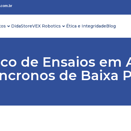
.com.br
tos
DidaStore
VEX Robotics
Ética e Integridade
Blog
co de Ensaios em 
ncronos de Baixa 