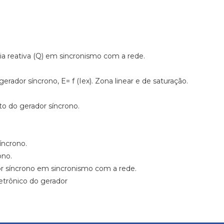
ia reativa (Q) em sincronismo com a rede.
rador síncrono, E= f (Iex). Zona linear e de saturação.
to do gerador síncrono.
íncrono.
ono.
dor síncrono em sincronismo com a rede.
etrônico do gerador