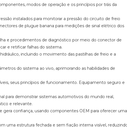
omponentes, modos de operação e os princípios por trás da
são instalados para monitorar a pressão do circuito de freio
conectores de plugue banana para medições de sinal elétrico dos
alha e procedimentos de diagnóstico por meio do conector de
ar e retificar falhas do sistema.
idráulico, incluindo o movimento das pastilhas de freio e a
metros do sistema ao vivo, aprimorando as habilidades de
íveis, seus princípios de funcionamento. Equipamento seguro e
al para demonstrar sistemas automotivos do mundo real,
ico e relevante.
 que gera confiança, usando componentes OEM para oferecer uma
uma estrutura fechada e sem fiação interna visível, reduzind