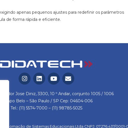
exigindo apenas pequenos ajustes para redefinir os parâmetros
ula de forma rápida e eficiente.
reador Jose Diniz, 3300, 10 º Andar, conjunto 1005 / 1006
Campo Belo – São Paulo / SP Cep: 04604-006
Tel.: (11) 5574-7000 – (11) 98785-5025
 Automação de Sistemas Educacionais Ltda CNPJ: 07.276.437/0001-