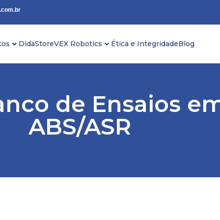
.com.br
tos
DidaStore
VEX Robotics
Ética e Integridade
Blog
anco de Ensaios e
ABS/ASR