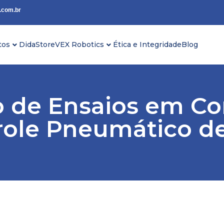
.com.br
tos
DidaStore
VEX Robotics
Ética e Integridade
Blog
de Ensaios em Cor
role Pneumático d