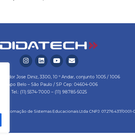
reador Jose Diniz, 3300, 10 º Andar, conjunto 1005 / 1006
Campo Belo – São Paulo / SP Cep: 04604-006
Tel.: (11) 5574-7000 – (11) 98785-5025
 Automação de Sistemas Educacionais Ltda CNPJ: 07.276.437/0001-