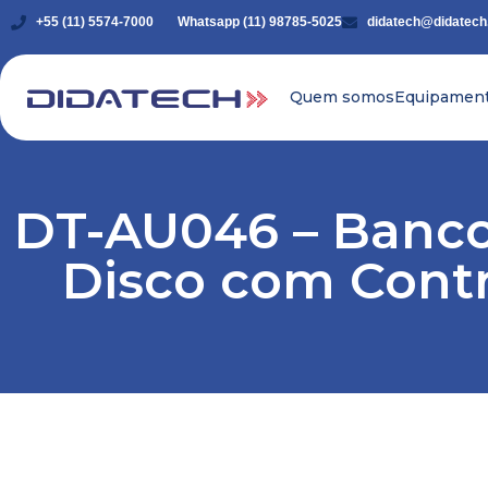
+55 (11) 5574-7000
Whatsapp (11) 98785-5025
didatech@didatech
Quem somos
Equipamen
DT-AU046 – Banco 
Disco com Cont