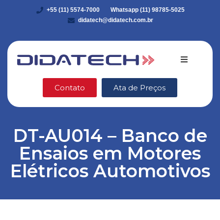
+55 (11) 5574-7000
Whatsapp (11) 98785-5025
didatech@didatech.com.br
Quem somo
Contato
Ata de Preços
Equipamento
DT-AU014 – Banco de
DidaStore
Ensaios em Motores
VEX Robotic
Elétricos Automotivos
Ética e Integ
Blog