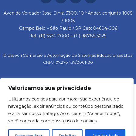
Avenida Vereador Jose Diniz, 3300, 10 º Andar, conjunto 1005
/ 1006
Campo Belo – São Paulo / SP Cep: 04604-006
Tel.: (11) 5574-7000 – (11) 98785-5025
Didatech Comercio e Automação de Sistemas Educacionais Ltda
CNPJ: 07.276.437/0001-00
Valorizamos sua privacidade
Utilizamos cookies para aprimorar sua experiência de
navegação, exibir anúncios ou conteúdo personalizado
e analisar nosso tráfego. Ao clicar em “Aceitar todos”,
você concorda com nosso uso de cookies.