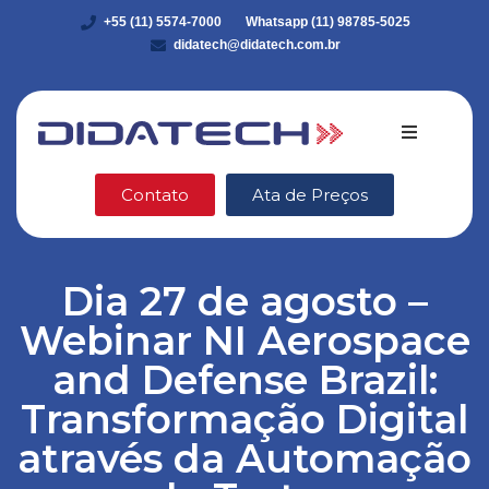
+55 (11) 5574-7000
Whatsapp (11) 98785-5025
didatech@didatech.com.br
Quem somo
Contato
Ata de Preços
Equipamento
Dia 27 de agosto –
DidaStore
Webinar NI Aerospace
VEX Robotic
and Defense Brazil:
Transformação Digital
Ética e Integ
através da Automação
Blog